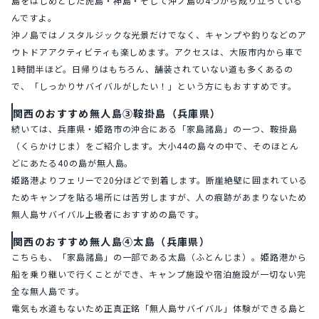
島をはじめとした虎島・神島・そして沖ノ島の4つから成り立っている
んですよ。
沖ノ島ではノスタルジックな光景だけでなく、キャンプや釣りなどのア
ウトドアアクティビティも楽しめます。アクセスは、大阪市内から車で
1時間半ほど。日帰りはもちろん、舗装されていない道も多くあるの
で、「しっかりサバイバルがしたい！」という方にもおすすめです。
関西のおすすめ無人島③鞍掛島（兵庫県）
続いては、兵庫県・姫路市の沖合にある「家島諸島」の一つ、鞍掛島
（くらかけじま）をご紹介します。大小44の島々の中で、そのほとん
どにあたる40の島が無人島。
姫路港よりフェリーで20分ほどで到着します。断崖絶壁に囲まれている
ためキャンプを貼る場所には苦労しますが、人の痕跡があまりないため
無人島サバイバル上級者におすすめの島です。
関西のおすすめ無人島④太島（兵庫県）
こちらも、「家島諸島」の一部である太島（ふとんじま）。姫路港から
船を乗り継いで行くことができ、キャンプ施設や宿泊施設が一切ない完
全な無人島です。
電気も水道もないため正真正銘「無人島サバイバル」体験ができる島と