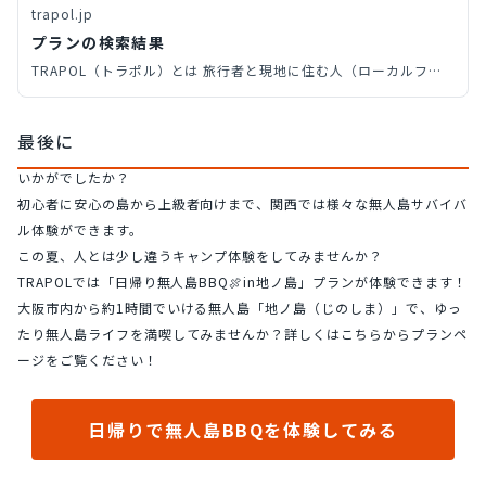
trapol.jp
プランの検索結果
TRAPOL（トラポル）とは 旅行者と現地に住む人（ローカルフレ
ンド）を繋げ、友達と交流しているような感覚で、「現地の暮らし
に溶け込む旅」に連れ出してもらえる新しいサービスです。あなた
最後に
だけのオリジナルな体験、ローカルでユニークな場所へ訪れてみま
せんか？
いかがでしたか？
初心者に安心の島から上級者向けまで、関西では様々な無人島サバイバ
ル体験ができます。
この夏、人とは少し違うキャンプ体験をしてみませんか？
TRAPOLでは「日帰り無人島BBQ🍖in地ノ島」プランが体験できます！
大阪市内から約1時間でいける無人島「地ノ島（じのしま）」で、ゆっ
たり無人島ライフを満喫してみませんか？詳しくはこちらからプランペ
ージをご覧ください！
日帰りで無人島BBQを体験してみる