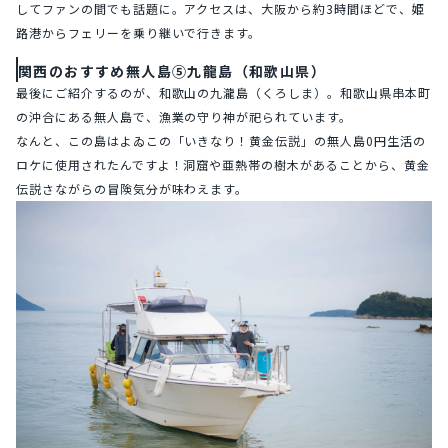
してファンの間でも話題に。アクセスは、大阪から約3時間ほどで、姫
路港からフェリーを乗り継いで行きます。
関西のおすすめ無人島⑤九龍島（和歌山県）
最後にご紹介するのが、和歌山の九瀧島（くろしま）。和歌山県串本町
の沖合にある無人島で、漁業の守り神が祀られています。
なんと、この島はよゐこの「いきなり！黄金伝説」の無人島0円生活の
ロケに使用されたんですよ！洞窟や亜熱帯の樹木があることから、黄金
伝説さながらの冒険気分が味わえます。