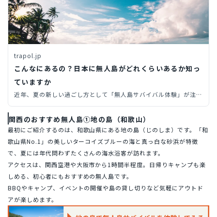
trapol.jp
こんなにあるの？日本に無人島がどれくらいあるか知っ
ていますか
近年、夏の新しい過ごし方として「無人島サバイバル体験」が注目
を集めています。今回は、そんな無人島が一体日本にいくつあるの
かをご紹介します！
関西のおすすめ無人島①地の島（和歌山）
最初にご紹介するのは、和歌山県にある地の島（じのしま）です。「和
歌山県No.1」の美しいターコイズブルーの海と真っ白な砂浜が特徴
で、夏には年代問わずたくさんの海水浴客が訪れます。
アクセスは、関西空港や大阪市から1時間半程度。日帰りキャンプも楽
しめる、初心者にもおすすめの無人島です。
BBQやキャンプ、イベントの開催や島の貸し切りなど気軽にアウトド
アが楽しめます。