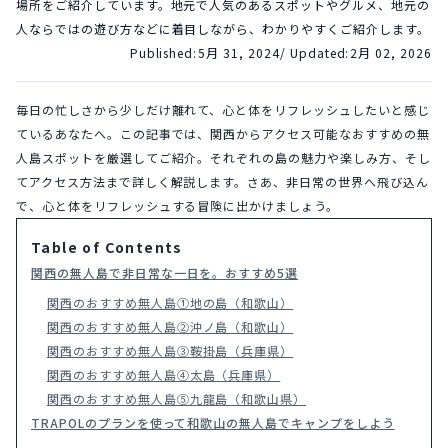
場所をご紹介しています。地元で人気のあるスポットやグルメ、地元の
人ならではの遊び方などに着目しながら、わかりやすくご紹介します。
Published:
5月 31, 2024
/ Updated:
2月 02, 2026
毎日の忙しさから少しだけ離れて、心と体をリフレッシュしたいと感じ
ているあなたへ。この記事では、関西からアクセス可能なおすすめの無
人島スポットを厳選してご紹介。それぞれの島の魅力や楽しみ方、そし
てアクセス方法まで詳しく解説します。さあ、非日常の世界へ飛び込ん
で、心と体をリフレッシュする冒険に出かけましょう。
Table of Contents
関西の無人島で非日常な一日を。おすすめ5選
関西のおすすめ無人島①地の島（和歌山）
関西のおすすめ無人島②沖ノ島（和歌山）
関西のおすすめ無人島③鞍掛島（兵庫県）
関西のおすすめ無人島④太島（兵庫県）
関西のおすすめ無人島⑤九龍島（和歌山県）
TRAPOLのプランを使って和歌山の無人島でキャンプをしよう