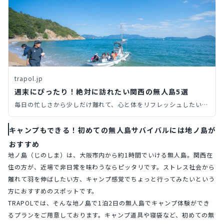
trapol.jp
週末にぴったり！絶対に訪れたい関西の無人島5選
毎日の忙しさから少しだけ離れて、心と体をリフレッシュしたいと
感じているあなたへ。この記事では、関西からアクセス可能なおす
すめの無人島スポットを厳選してご紹介。それぞれの島の魅力や楽
キャンプもできる！初めての無人島サバイバルには地ノ島が
しみ方、そしてアクセス方法まで詳しく解説します。さあ、非日常
おすすめ
の世界へ飛び込んで、心と体をリフレッシュする冒険に出かけまし
地ノ島（じのしま）は、大阪市内から約1時間でいける無人島。関西在
ょう。
住の方が、近場で非日常を味わうならピッタリです。ストレス社会から
離れて羽を伸ばしたい方、キャンプ感覚でちょっと行ってみたいという
方におすすめのスポットです。
TRAPOLでは、そんな地ノ島で1泊2日の無人島でキャンプ体験ができ
るプランをご用意しております。キャンプ道具や寝袋など、初めての無