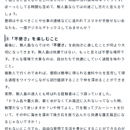
ぼーっとしてる時間も含めて、無人島ならではの過ごし方だと言えるで
しょう。
普段はやるべきことや仕事の連絡などに追われてスマホが手放せないあ
なたも、一度デジタルデトックスしてみませんか？
③「不便さ」を楽しむこと
最後に、無人島ならではの「
不便さ
」を前向きに楽しむことが何より大
切になってきます。無人島は快適ではない、もっと言えば不便な場所で
す。そんな環境で大事なのは、自分たちで快適にしていく過程を味わう
こと。
複数人で行くのであれば、普段は簡単に得られる食料や火を苦労して得
る過程をワイワイしながら試行錯誤することで仲を深めることができま
す。
実際、無人島の達人とも呼ばれる経験者はこう語っていました。
「ドラム缶や着火剤、薪と水がなくてお風呂に入れないってなった時、
無理だなって思いますか？いや待てよと。穴を掘ってブルーシートを引
いて、その中に海水を溜めて焼き石を放り込んだら快適な露天風呂にな
るじゃないですか！」
何もないところでも、自由な発想で生活を豊かにすることができるのが