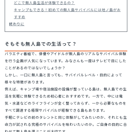
どこで無人島生活が体験できるの？
キャンプもできる！初めての無人島サバイバルには地ノ島がお
すすめ
終わりに
そもそも無人島での生活って？
バラエティ番組で、俳優やアイドルが無人島のリアルなサバイバル体験
を行う企画が人気になっています。みなさんも一度はテレビで目にした
ことがあるのではないでしょうか？
しかし、一口に無人島と言っても、サバイバルレベル・目的によって
様々な特徴があります。
例えば、キャンプ場や宿泊施設の設備が整っている島は、無人島での生
活を気軽に体験できるため初心者におすすめです。一方で、中には電
気・水道などのライフラインが全く整っておらず、一から必要なものを
すべて調達する極限サバイバルが経験できる島もあります。
手軽にテレビの前のタレントと同じ体験がしてみたいのか、それとも生
命力が試される究極のサバイバルを味わいたいのか。ご自身の目的に合
わせて無人島を選ぶことが大切です。