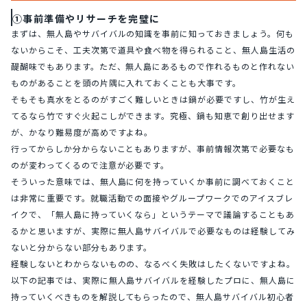
①事前準備やリサーチを完璧に
まずは、無人島やサバイバルの知識を事前に知っておきましょう。何も
ないからこそ、工夫次第で道具や食べ物を得られること、無人島生活の
醍醐味でもあります。ただ、無人島にあるもので作れるものと作れない
ものがあることを頭の片隅に入れておくことも大事です。
そもそも真水をとるのがすごく難しいときは鍋が必要ですし、竹が生え
てるなら竹ですぐ火起こしができます。究極、鍋も知恵で創り出せます
が、かなり難易度が高めですよね。
行ってからしか分からないこともありますが、事前情報次第で必要なも
のが変わってくるので注意が必要です。
そういった意味では、無人島に何を持っていくか事前に調べておくこと
は非常に重要です。就職活動での面接やグループワークでのアイスブレ
イクで、「無人島に持っていくなら」というテーマで議論することもあ
るかと思いますが、実際に無人島サバイバルで必要なものは経験してみ
ないと分からない部分もあります。
経験しないとわからないものの、なるべく失敗はしたくないですよね。
以下の記事では、実際に無人島サバイバルを経験したプロに、無人島に
持っていくべきものを解説してもらったので、無人島サバイバル初心者