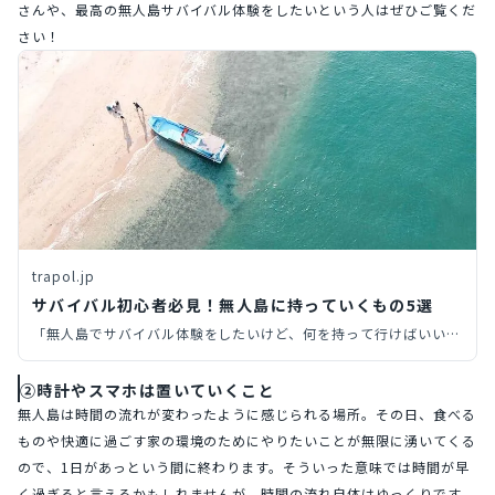
さんや、最高の無人島サバイバル体験をしたいという人はぜひご覧くだ
さい！
trapol.jp
サバイバル初心者必見！無人島に持っていくもの5選
「無人島でサバイバル体験をしたいけど、何を持って行けばいい
の？」初心者必見！必需品5選と準備のコツを徹底解説。安全で楽
しい冒険のために、この記事を読んで万全の準備をしましょう！
②時計やスマホは置いていくこと
無人島は時間の流れが変わったように感じられる場所。その日、食べる
ものや快適に過ごす家の環境のためにやりたいことが無限に湧いてくる
ので、1日があっという間に終わります。そういった意味では時間が早
く過ぎると言えるかもしれませんが、時間の流れ自体はゆっくりです。