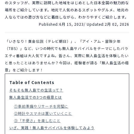
のスタッフが、実際に訪問した地域をはじめとした日本全国の魅力的な
場所をご紹介しています。地元で人気のあるスポットやグルメ、地元の
人ならではの遊び方などに着目しながら、わかりやすくご紹介します。
Published:
6月 15, 2023
/ Updated:
2月 02, 2026
「いきなり！黄金伝説（テレビ朝日）」、「アイ・アム・冒険少年
（TBS）」など、いつの時代でも無人島サバイバルをテーマにしたバラ
エティ番組は大人気ですよね。皆さん、実際に無人島生活を体験したい
と思ったことはありませんか？今回は、経験者が語る「無人島生活の極
意」をご紹介します！
Table of Contents
そもそも無人島での生活って？
無人島生活での3つの極意とは
①事前準備やリサーチを完璧に
②時計やスマホは置いていくこと
③「不便さ」を楽しむこと
いざ、実践！無人島サバイバルを体験してみよう