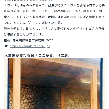
サウナは宿泊者のみの利用で、宿泊予約後にサウナを別途予約する必要
があります。また、ホテルにある「KAMAKURA　BAR」の魅力は、朝
食としておむすびとお味噌汁・夜間には厳選された日本酒と焼酎をメイ
ンに、とことん「和」にこだわった空間。
滞在を通して、日本らしい心地よさと現代的なスタイリッシュさを存分
に堪能することができます。
住所	神奈川県鎌倉市御成町12-27
HP	
https://kamakurahotel.jp/
人生感が変わる宿「ここから」（広島）