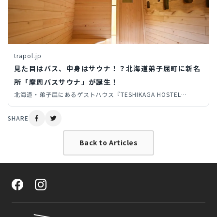
trapol.jp
見た目はバス、中身はサウナ！？北海道弟子屈町に新名
所「摩周バスサウナ」が誕生！
北海道・弟子屈にあるゲストハウス『TESHIKAGA HOSTEL
MISATO』の敷地内に見た目はバス、中身はサウナのバスサウナが
オープン！
SHARE
Back to Articles