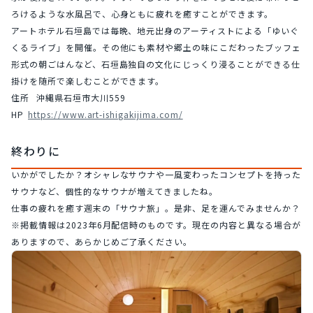
ろけるような水風呂で、心身ともに疲れを癒すことができます。
アートホテル石垣島では毎晩、地元出身のアーティストによる「ゆいぐ
くるライブ」を開催。その他にも素材や郷土の味にこだわったブッフェ
形式の朝ごはんなど、石垣島独自の文化にじっくり浸ることができる仕
掛けを随所で楽しむことができます。
住所	沖縄県石垣市大川559
HP	
https://www.art-ishigakijima.com/
終わりに
いかがでしたか？オシャレなサウナや一風変わったコンセプトを持った
サウナなど、個性的なサウナが増えてきましたね。
仕事の疲れを癒す週末の「サウナ旅」。是非、足を運んでみませんか？
※掲載情報は2023年6月配信時のものです。現在の内容と異なる場合が
ありますので、あらかじめご了承ください。