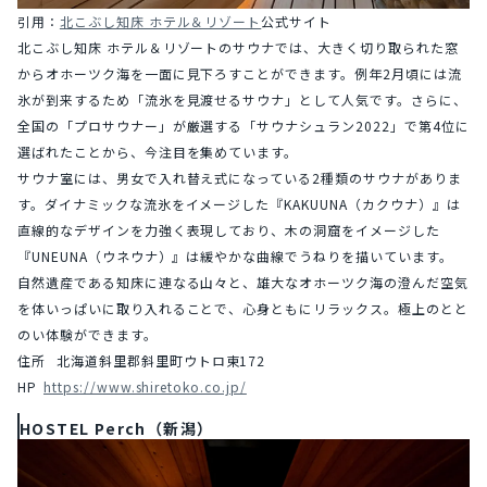
引用：
北こぶし知床 ホテル＆リゾート
公式サイト
北こぶし知床 ホテル＆リゾートのサウナでは、大きく切り取られた窓
からオホーツク海を一面に見下ろすことができます。例年2月頃には流
氷が到来するため「流氷を見渡せるサウナ」として人気です。さらに、
全国の「プロサウナー」が厳選する「サウナシュラン2022」で第4位に
選ばれたことから、今注目を集めています。
サウナ室には、男女で入れ替え式になっている2種類のサウナがありま
す。ダイナミックな流氷をイメージした『KAKUUNA（カクウナ）』は
直線的なデザインを力強く表現しており、木の洞窟をイメージした
『UNEUNA（ウネウナ）』は緩やかな曲線でうねりを描いています。
自然遺産である知床に連なる山々と、雄大なオホーツク海の澄んだ空気
を体いっぱいに取り入れることで、心身ともにリラックス。極上のとと
のい体験ができます。
住所	北海道斜里郡斜里町ウトロ東172
HP	
https://www.shiretoko.co.jp/
HOSTEL Perch（新潟）