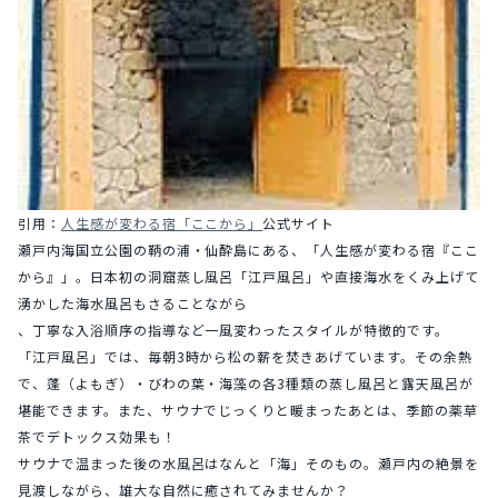
引用：
人生感が変わる宿「ここから」
公式サイト
瀬戸内海国立公園の鞆の浦・仙酔島にある、「人生感が変わる宿『ここ
から』」。日本初の洞窟蒸し風呂「江戸風呂」や直接海水をくみ上げて
湧かした海水風呂もさることながら
、丁寧な入浴順序の指導など一風変わったスタイルが特徴的です。
「江戸風呂」では、毎朝3時から松の薪を焚きあげています。その余熱
で、蓬（よもぎ）・びわの葉・海藻の各3種類の蒸し風呂と露天風呂が
堪能できます。また、サウナでじっくりと暖まったあとは、季節の薬草
茶でデトックス効果も！
サウナで温まった後の水風呂はなんと「海」そのもの。瀬戸内の絶景を
見渡しながら、雄大な自然に癒されてみませんか？