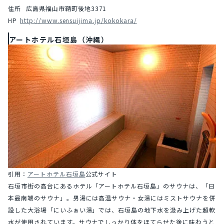
住所	広島県福山市鞆町後地3371
HP	
http://www.sensuijima.jp/kokokara/
アートホテル石垣島（沖縄）
引用：
アートホテル石垣島
公式サイト
石垣市街の高台にあるホテル「アートホテル石垣島」のサウナは、「日
本最南端のサウナ」。男湯には高温サウナ・女湯にはミストサウナを併
設した大浴場「にいふぁい湯」では、石垣島の地下水を汲み上げた超軟
水が使用されています。サウナでしっかり体をほてらせた後に味わうと