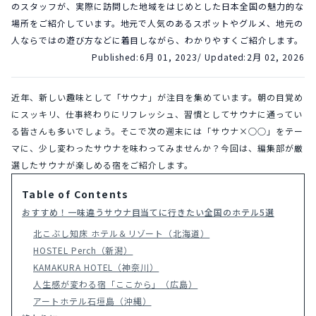
のスタッフが、実際に訪問した地域をはじめとした日本全国の魅力的な
場所をご紹介しています。地元で人気のあるスポットやグルメ、地元の
人ならではの遊び方などに着目しながら、わかりやすくご紹介します。
Published:
6月 01, 2023
/ Updated:
2月 02, 2026
近年、新しい趣味として「サウナ」が注目を集めています。朝の目覚め
にスッキリ、仕事終わりにリフレッシュ、習慣としてサウナに通ってい
る皆さんも多いでしょう。そこで次の週末には「サウナ×○○」をテー
マに、少し変わったサウナを味わってみませんか？今回は、編集部が厳
選したサウナが楽しめる宿をご紹介します。
Table of Contents
おすすめ！一味違うサウナ目当てに行きたい全国のホテル5選
北こぶし知床 ホテル＆リゾート（北海道）
HOSTEL Perch（新潟）
KAMAKURA HOTEL（神奈川）
人生感が変わる宿「ここから」（広島）
アートホテル石垣島（沖縄）