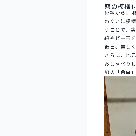
藍の模様
原料から、地
ぬぐいに模
うことで、
紐やビー玉
後日、美し
さらに、地
おしゃべり
旅の
「余白