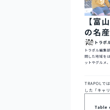
【富
の名
トラポ
トラポル編集部
問した地域を
ットやグルメ
TRAPOL
した「キャ
Table 