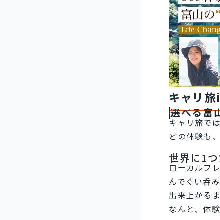
キャリ旅
選べる富
キャリ旅で
どの体験も
世界に1
ローカルフ
んでぐい呑
出来上がる
なんと、体