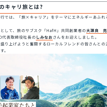
Lのキャリ旅とは?
旅行では、「旅×キャリア」をテーマにエネルギーあふれ
として、旅のサブスク「HafH」共同創業者の
大瀬良　
PPO代表取締役社長の
しみなお
さんをお迎えしました。
盛り上げようと奮闘するローカルフレンドの皆さんとの濃
ます。