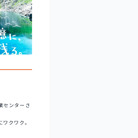
。
業センターさ
にワクワク。