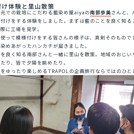
付け体験と里山散策
元での栽培にこだわる藍染め屋aiyaの
南部歩美
さんと、
様付けをする体験をしました。まずは藍のことを良く知る
実際に工場を見学。
を使って模様付けをする皆さんの様子は、真剣そのもので
く染めあがったハンカチが届きました。
元を良く知る南部さんと一緒に里山を散策。地域のおじい
したり、皆で夕陽を眺めたり。
」
をゆったり楽しめるTRAPOLの企画旅行ならではのひ