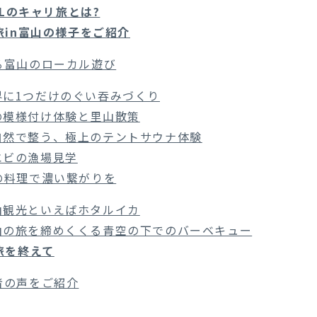
OLのキャリ旅とは?
旅in富山の様子をご紹介
る富山のローカル遊び
界に1つだけのぐい吞みづくり
の模様付け体験と里山散策
自然で整う、極上のテントサウナ体験
エビの漁場見学
の料理で濃い繋がりを
山観光といえばホタルイカ
山の旅を締めくくる青空の下でのバーベキュー
旅を終えて
者の声をご紹介