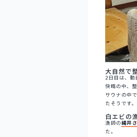
大自然で
2日目は、動
快晴の中、
サウナの中
たそうです。
白エビの
漁師の
縄井
た。