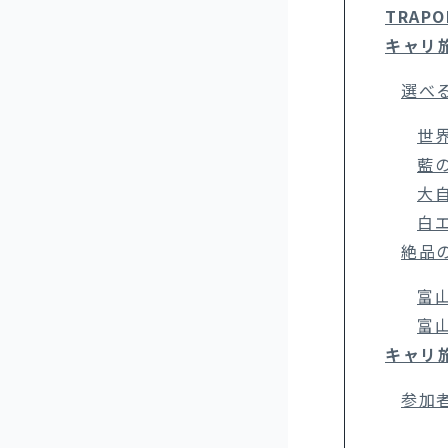
TRAP
キャリ
選べ
世
藍
大
白
絶品
富
富
キャリ
参加