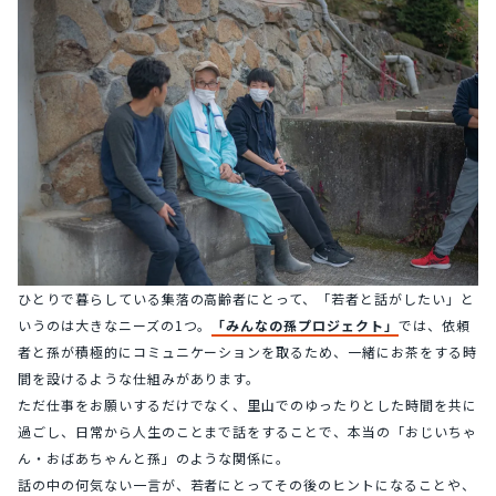
ひとりで暮らしている集落の高齢者にとって、「若者と話がしたい」と
いうのは大きなニーズの1つ。
「みんなの孫プロジェクト」
では、依頼
者と孫が積極的にコミュニケーションを取るため、一緒にお茶をする時
間を設けるような仕組みがあります。
ただ仕事をお願いするだけでなく、里山でのゆったりとした時間を共に
過ごし、日常から人生のことまで話をすることで、本当の「おじいちゃ
ん・おばあちゃんと孫」のような関係に。
話の中の何気ない一言が、若者にとってその後のヒントになることや、