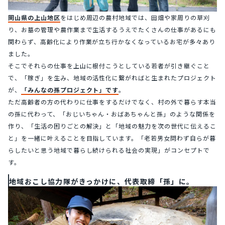
岡山県の上山地区
をはじめ周辺の農村地域では、田畑や家周りの草刈
り、お墓の管理や農作業まで生活するうえでたくさんの仕事があるにも
関わらず、高齢化により作業が立ち行かなくなっているお宅が多々あり
ました。
そこでそれらの仕事を上山に根付こうとしている若者が引き継ぐこと
で、「稼ぎ」を生み、地域の活性化に繋がればと生まれたプロジェクト
が、
「みんなの孫プロジェクト」です
。
ただ高齢者の方の代わりに仕事をするだけでなく、村の外で暮らす本当
の孫に代わって、「おじいちゃん・おばあちゃんと孫」のような関係を
作り、「生活の困りごとの解決」と「地域の魅力を次の世代に伝えるこ
と」を一緒に叶えることを目指しています。「老若男女問わず自らが暮
らしたいと思う地域で暮らし続けられる社会の実現」がコンセプトで
す。
地域おこし協力隊がきっかけに、代表取締「孫」に。