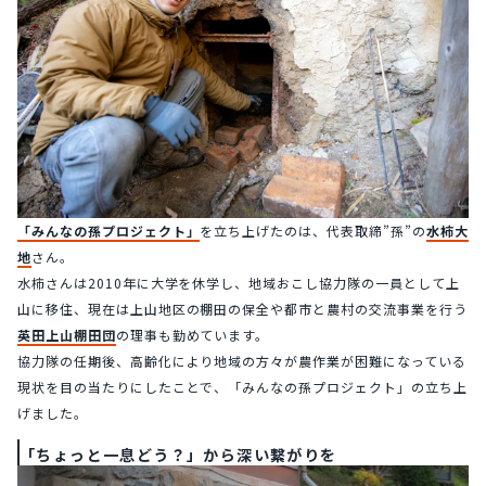
「みんなの孫プロジェクト」
を立ち上げたのは、代表取締”孫”の
水柿大
地
さん。
水柿さんは2010年に大学を休学し、地域おこし協力隊の一員として上
山に移住、現在は上山地区の棚田の保全や都市と農村の交流事業を行う
英田上山棚田団
の理事も勤めています。
協力隊の任期後、高齢化により地域の方々が農作業が困難になっている
現状を目の当たりにしたことで、「みんなの孫プロジェクト」の立ち上
げました。
「ちょっと一息どう？」から深い繋がりを