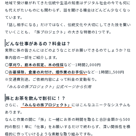
地域で受け継がれてきた伝統や生活の知恵はデジタル社会の今でも何に
も代えがたいものにも関わらず、話を聞ける機会はどんどん少なくなっ
ています。
「話し相手になる」だけではなく、伝統文化や大切にしてきた技を繋い
でいくことも、「孫プロジェクト」の大きな特徴の1つです。
どんな仕事があるの？料金は？
実際に孫の皆さんにはどのようなことがお願いできるのでしょうか？仕
事内容の一部をご紹介します。
〇
草刈り、庭木の剪定、木の伐採
など…1時間2,000円
〇
お墓掃除、倉庫の片付け、畑作業のお手伝い
など…1時間1,500円
※交通費別途。ご依頼内容によって料金の変動有り。
「みんなの孫プロジェクト」公式ページから引用
孫とお茶を飲んで割引に！？
さらに、
「みんなの孫プロジェクト」
にはこんなユニークなシステムも
あります。
なんと作業の間に「孫」と一緒にお茶の時間を取ると合計金額から500
円の割引！単に「仕事」をお願いするだけで終わらず、深い関係性を積
極的に作っていけるような素敵な取り組みですね。