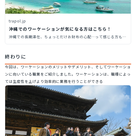
trapol.jp
沖縄でのワーケーションが気になる方はこちら！
沖縄での長期滞在、ちょっとだけお財布の心配…って感じる方もい
るのではないでしょうか。でも大丈夫。この記事では、お金を気に
せずに沖縄でのワーケーションを楽しむプランをお伝えします。リ
終わりに
ゾート気分を味わいながら、仕事もバッチリこなしちゃいましょ
う。
今回は、ワーケーションのメリットやデメリット、そしてワーケーショ
ンに向いている職業をご紹介しました。ワーケーションは、職種によっ
ては生産性を上げより効率的に業務を行うことができる