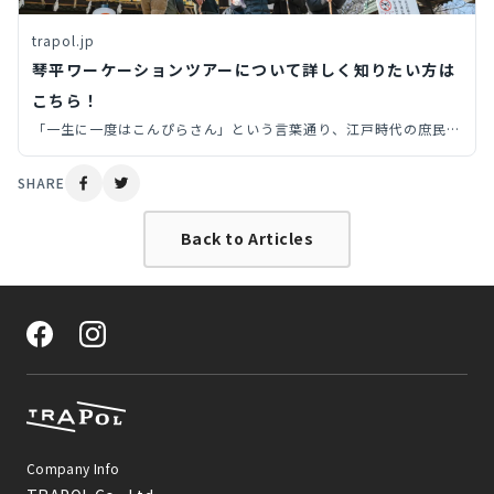
trapol.jp
琴平ワーケーションツアーについて詳しく知りたい方は
こちら！
「一生に一度はこんぴらさん」という言葉通り、江戸時代の庶民に
とっては憧れの旅行先だった香川県琴平町。ただ交通手段が発達し
た令和の今は、「一生に一度と言わず、何度でも」！。学生から社
SHARE
会人まで幅広い層のリピーターが続出する琴平に、TRAPOLのワー
ケーションツアーを利用して行ってきました！
Back to Articles
Company Info