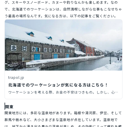
グ、スキーやスノーボード、カヌーや釣りなんかも楽しめます。なの
で、北海道でのワーケーションは、自然満喫しながら仕事もこなせちゃ
う最高の場所なんです。気になる方は、以下の記事をご覧ください。
trapol.jp
北海道でのワーケーションが気になる方はこちら！
ワーケーションを考える際、お金の不安はつきもの。しかし、心配
する必要はありません。北海道はコスパに優れたワーケーションの
目的地として最適な場所なんです。 そこで今回は、この記事で
関東
は、予算を抑えながらも充実した滞在を楽しむためのプランをご紹
関東地方には、多彩な温泉地があります。箱根や湯河原、伊豆、そして
介します。 北海道へのワーケーションを検討している方は、ぜひ
群馬や栃木など、大小さまざまな温泉地が点在しています。温泉地で
参考にしてください。
は、地下から湧き出る豊かな温泉が楽しめ、その効能によって疲れを癒