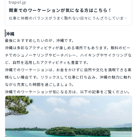
trapol.jp
関東でのワーケーションが気になる方はこちら！
仕事と休暇のバランスがうまく取れない日々にうんざりしていませ
んか？そんなあなたにおすすめするのが、ワーケーションです。実
は関東には、ワーケーションをするのに適した地域がたくさんある
沖縄
んです。この記事で自分らしいワーケーションスポットを見つけ、
最後におすすめしたいのが、沖縄です。
充実したライフスタイルを送りませんか？
沖縄は多彩なアクティビティが楽しめる場所でもあります。無料のビー
チでのシュノーケリングやビーチバレー、ハイキングやサイクリングな
ど、自然を活用したアクティビティも豊富です。
沖縄でのワーケーションは、お金をかけずに自然や文化を満喫できる素
晴らしい機会です。リラックスして仕事に打ち込み、沖縄の魅力に触れ
ながら充実した時間を過ごしましょう。
沖縄でのワーケーションが気になる方は、以下の記事をご覧ください。