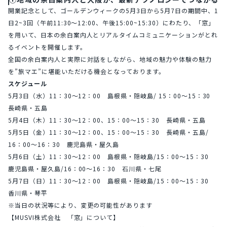
開業記念として、ゴールデンウィークの5月3日から5月7日の期間中、1
日2~3回（午前11:30～12:00、午後15:00~15:30）にわたり、「窓」
を用いて、日本の余白案内人とリアルタイムコミュニケーションがとれ
るイベントを開催します。
全国の余白案内人と実際に対話をしながら、地域の魅力や体験の魅力
を”旅マエ”に堪能いただける機会となっております。
スケジュール
5月3日（水）11：30～12：00　島根県・隠岐島/ 15：00～15：30　
長崎県・五島
5月4日（木）11：30～12：00、15：00～15：30　長崎県・五島
5月5日（金）11：30～12：00、15：00～15：30　長崎県・五島/ 
16：00～16：30　鹿児島県・屋久島
5月6日（土）11：30～12：00　島根県・隠岐島/15：00～15：30　
鹿児島県・屋久島/16：00～16：30　石川県・七尾
5月7日（日）11：30～12：00　島根県・隠岐島/15：00～15：30　
香川県・琴平
※当日の状況等により、変更の可能性があります
【MUSVI株式会社　「窓」について】