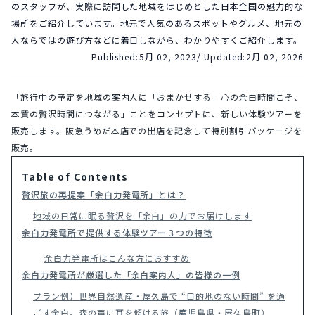
のスタッフが、実際に訪問した地域をはじめとした日本全国の魅力的な
場所をご紹介しています。地元で人気のあるスポットやグルメ、地元の
人ならではの遊び方などに着目しながら、わかりやすくご紹介します。
Published:
5月 02, 2023
/ Updated:
2月 02, 2026
「旅行中の予定を地域の案内人に「おまかせする」心の余白時間こそ、
本質の贅沢時間につながる」ことをコンセプトに、新しい体験ツアーを
販売します。阪急うめだ本店での出店を記念して特別割引パッケージを
販売。
Table of Contents
贅沢旅の再提案「余白力発電所」とは？
地域の日常に眠る贅沢を「余白」の力でお届けします
余白力発電所で提供する体験ツアー３つの特徴
余白力発電所はこんな方におすすめ
余白力発電所が厳選した「余白案内人」の皆様の一例
プラン例）世界自然遺産・屋久島で “目的地のない時間” を過
ごす余白。森の声に耳を傾ける旅（鹿児島県・屋久島町）