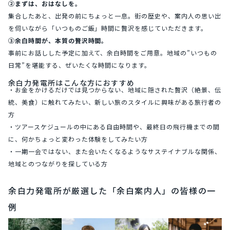
②まずは、おはなしを。
集合したあと、出発の前にちょっと一息。街の歴史や、案内人の思い出
を伺いながら「いつものご飯」時間に贅沢を感じていただきます。
③余白時間が、本質の贅沢時間。
事前にお話しした予定に加えて、余白時間をご用意。地域の”いつもの
日常”を堪能する、ぜいたくな時間になります。
余白力発電所はこんな方におすすめ
・お金をかけるだけでは見つからない、地域に隠された贅沢（絶景、伝
統、美食）に触れてみたい、新しい旅のスタイルに興味がある旅行者の
方
・ツアースケジュールの中にある自由時間や、最終日の飛行機までの間
に、何かちょっと変わった体験をしてみたい方
・一期一会ではない、また会いたくなるようなサステイナブルな関係、
地域とのつながりを探している方
余白力発電所が厳選した「余白案内人」の皆様の一
例