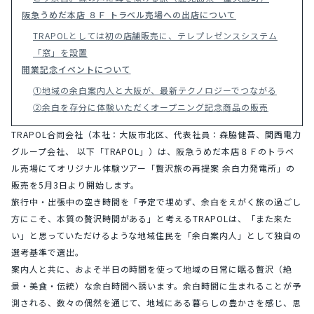
阪急うめだ本店 ８Ｆ トラベル売場への出店について
TRAPOLとしては初の店舗販売に、テレプレゼンスシステム
「窓」を設置
開業記念イベントについて
①地域の余白案内人と大阪が、最新テクノロジーでつながる
②余白を存分に体験いただくオープニング記念商品の販売
TRAPOL合同会社（本社：大阪市北区、代表社員：森脇健吾、関西電力
グループ会社、 以下「TRAPOL」）は、阪急うめだ本店８Ｆのトラベ
ル売場にてオリジナル体験ツアー「贅沢旅の再提案 余白力発電所」の
販売を5月3日より開始します。
旅行中・出張中の空き時間を「予定で埋めず、余白をえがく旅の過ごし
方にこそ、本質の贅沢時間がある」と考えるTRAPOLは、「また来た
い」と思っていただけるような地域住民を「余白案内人」として独自の
選考基準で選出。
案内人と共に、およそ半日の時間を使って地域の日常に眠る贅沢（絶
景・美食・伝統）な余白時間へ誘います。余白時間に生まれることが予
測される、数々の偶然を通じて、地域にある暮らしの豊かさを感じ、思