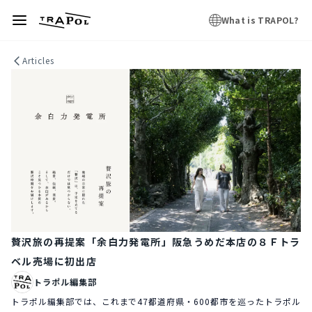
What is TRAPOL?
Articles
贅沢旅の再提案「余白力発電所」阪急うめだ本店の８Ｆトラ
ベル売場に初出店
トラポル編集部
トラポル編集部では、これまで47都道府県・600都市を巡ったトラポル