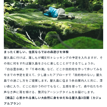
まったく新しい、住民ならではの森遊びを体験
屋久島に行けば、誰しもが縄文杉トレッキングの予定を入れますが、そ
の他に何をすれば屋久島をさらに楽しむことができるでしょうか。
「白谷雲水峡」や「千尋の滝」など、どこか目的地を作って歩いてみる
今までの予定を変えて、少し違ったアプローチで「目的地のない」屋久
島での過ごし方をご提案します。屋久島に住まう余白案内人と共に、深
い森に入り、どこに向かうわけでもなく、五感を使って、森や石たちの
声なき声に耳を傾ける、贅沢なアーシングタイムをお届けします。
【商品】心惹かれる美しい大自然に身をゆだねる屋久島3日間（カジュ
アルプラン）