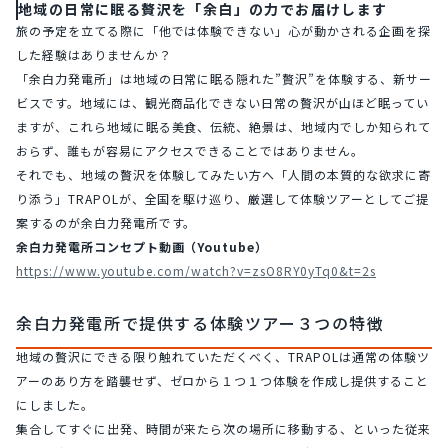
地域の日常に眠る贅沢を「余白」の力でお届けします
旅の予定を立てる際に「他では体験できない」心が動かされる企画を探
した経験はありませんか？
「余白力発電所」は地域の日常に眠る隠れた”贅沢”を体験する、新サー
ビスです。地域には、観光商品化できない日常の贅沢が山ほど眠ってい
ますが、これら地域に眠る美食、伝統、絶景は、地域内でしか知られて
おらず、誰もが容易にアクセスできることではありません。
それでも、地域の贅沢を体験してみたい方へ「人間の本質的な欲求に寄
り添う」TRAPOLが、全国を駆け巡り、厳選して体験ツアーとしてご提
案するのが余白力発電所です。
余白力発電所コンセプト動画（Youtube）
https://www.youtube.com/watch?v=zsO8RY0yTq0&t=2s
余白力発電所で提供する体験ツアー３つの特徴
地域の贅沢にできる限り触れていただくべく、TRAPOLは通常の体験ツ
アーのあり方を踏襲せず、ゼロから１つ１つ体験を作成し提供すること
にしました。
集合してすぐに出発、時間が来たら次の場所に移動する、といった従来