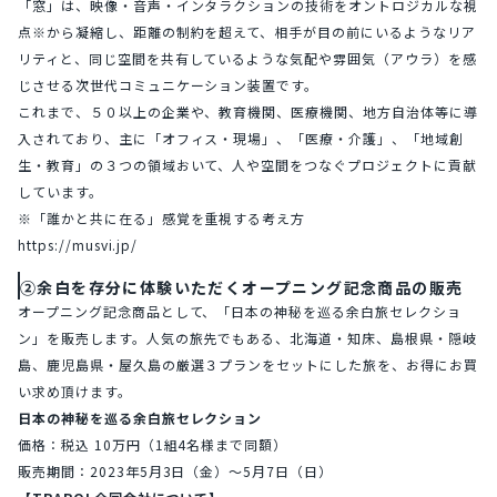
「窓」は、映像・音声・インタラクションの技術をオントロジカルな視
点※から凝縮し、距離の制約を超えて、相手が目の前にいるようなリア
リティと、同じ空間を共有しているような気配や雰囲気（アウラ）を感
じさせる次世代コミュニケーション装置です。
これまで、５０以上の企業や、教育機関、医療機関、地方自治体等に導
入されており、主に「オフィス・現場」、「医療・介護」、「地域創
生・教育」の３つの領域おいて、人や空間をつなぐプロジェクトに貢献
しています。
※「誰かと共に在る」感覚を重視する考え方
https://musvi.jp/
②余白を存分に体験いただくオープニング記念商品の販売
オープニング記念商品として、「日本の神秘を巡る余白旅セレクショ
ン」を販売します。人気の旅先でもある、北海道・知床、島根県・隠岐
島、鹿児島県・屋久島の厳選３プランをセットにした旅を、お得にお買
い求め頂けます。
日本の神秘を巡る余白旅セレクション
価格：税込 10万円（1組4名様まで同額）
販売期間：2023年5月3日（金）～5月7日（日）