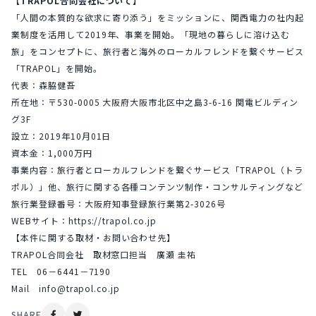
【TRAPOL合同会社について】
「人間の本質的な欲求に寄り添う」をミッションに、関西電力の社内起
業制度を活用して2019年、事業を開始。「現地の暮らしに溶け込む
旅」をコンセプトに、旅行者と海外のローカルフレンドを繋ぐサービス
「TRAPOL」を開始。
代表：森脇健吾
所在地：〒530-0005 大阪府大阪市北区中之島3-6-16 関電ビルディン
グ3F
設立：2019年10月01日
資本金：1,000万円
事業内容：旅行者とローカルフレンドを繋ぐサービス「TRAPOL（トラ
ポル）」他、旅行に関する各種コンテンツ制作・コンサルティングなど
旅行業登録番号：大阪府知事登録旅行業第2-3026号
WEBサイト：https://trapol.co.jp
【本件に関する取材・お問い合わせ先】
TRAPOL合同会社　取材窓口担当　廣瀬 圭祐
TEL　06－6441－7190
Mail　info@trapol.co.jp
SHARE