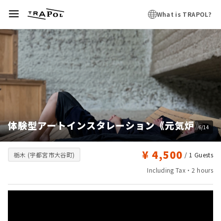
What is TRAPOL?
体験型アートインスタレーション《元気炉》
6/14
¥ 4,500
栃木 (宇都宮市大谷町)
/ 1
Guests
Including Tax・2 hours