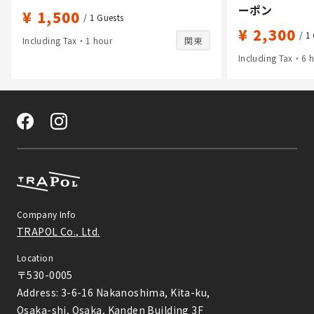
ーポン
¥ 1,500
/ 1
Guests
¥ 2,300
/ 1
Including Tax・1 hour
関東
Including Tax・6 
Company Info
TRAPOL Co., Ltd.
Location
〒530-0005

Address: 3-6-16 Nakanoshima, Kita-ku,

Osaka-shi, Osaka, Kanden Building 3F