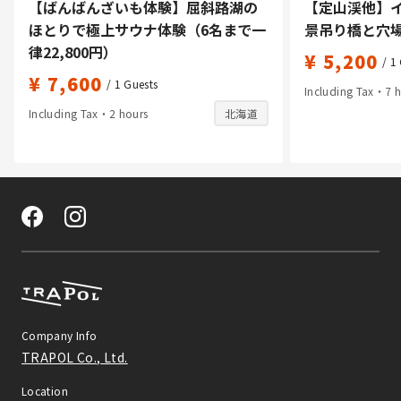
【ばんばんざいも体験】屈斜路湖の
【定山渓他】イ
ほとりで極上サウナ体験（6名まで一
景吊り橋と穴
律22,800円）
¥ 5,200
/ 1
¥ 7,600
/ 1
Guests
Including Tax・7 
Including Tax・2 hours
北海道
Company Info
TRAPOL Co., Ltd.
Location