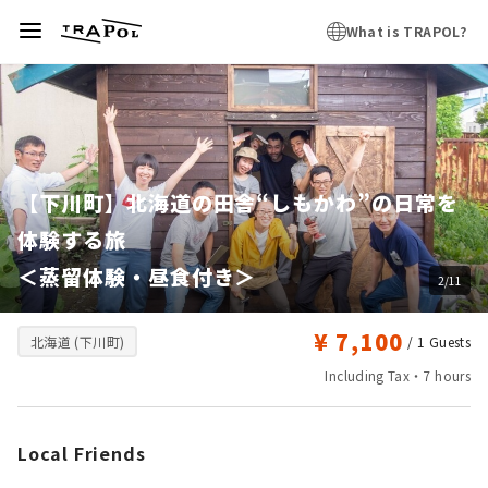
What is TRAPOL?
【下川町】北海道の田舎“しもかわ”の日常を
体験する旅

＜蒸留体験・昼食付き＞
2/11
¥ 7,100
北海道 (下川町)
/ 1
Guests
Including Tax・7 hours
Local Friends