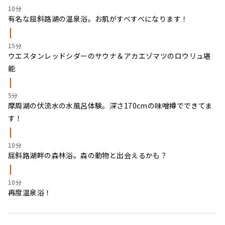
10分
有名な屈斜路湖の温泉浴。お肌がすべすべになります！
15分
ウエスタンレッドシダーのサウナ＆アカエゾマツのロウリュ堪
能
5分
摩周湖の伏流水の水風呂体験。深さ170cmの味噌樽でできてま
す！
10分
屈斜路湖畔の森林浴。森の動物と出会えるかも？
10分
再度温泉浴！