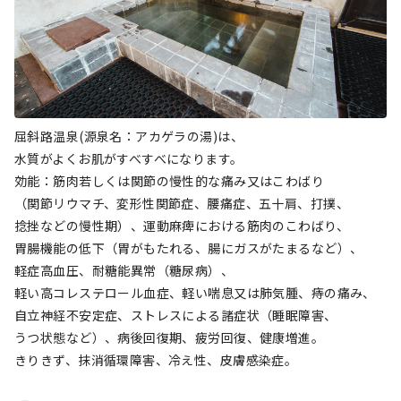
屈斜路温泉(源泉名：アカゲラの湯)は、
水質がよくお肌がすべすべになります。
効能：筋肉若しくは関節の慢性的な痛み又はこわばり
（関節リウマチ、変形性関節症、腰痛症、五十肩、打撲、
捻挫などの慢性期）、運動麻痺における筋肉のこわばり、
胃腸機能の低下（胃がもたれる、腸にガスがたまるなど）、
軽症高血圧、耐糖能異常（糖尿病）、
軽い高コレステロール血症、軽い喘息又は肺気腫、痔の痛み、
自立神経不安定症、ストレスによる諸症状（睡眠障害、
うつ状態など）、病後回復期、疲労回復、健康増進。
きりきず、抹消循環障害、冷え性、皮膚感染症。