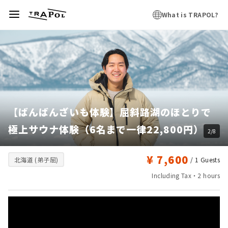
What is TRAPOL?
【ばんばんざいも体験】屈斜路湖のほとりで
極上サウナ体験（6名まで一律22,800円）
2/8
¥ 7,600
北海道 (弟子屈)
/ 1
Guests
Including Tax・2 hours