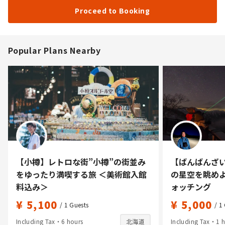
Proceed to Booking
Popular Plans Nearby
【小樽】レトロな街”小樽”の街並み
【ばんばんざい
をゆったり満喫する旅 ＜美術館入館
の星空を眺め
料込み＞
ォッチング
¥ 5,100
¥ 5,000
/ 1
Guests
/ 1
Including Tax・6 hours
北海道
Including Tax・1 