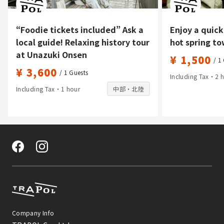
“Foodie tickets included” Ask a
Enjoy a quick
local guide! Relaxing history tour
hot spring to
at Unazuki Onsen
¥ 1,500
/ 1
¥ 3,600
/ 1
Guests
Including Tax・2 
Including Tax・1 hour
中部・北陸
Company Info