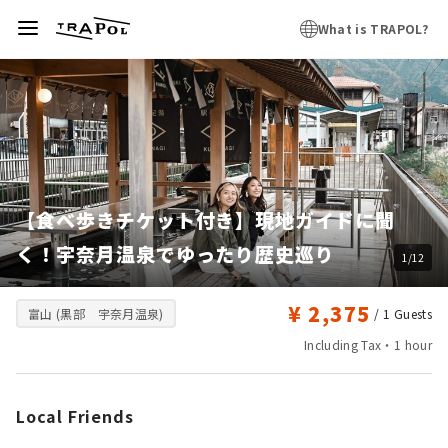
What is TRAPOL?
【食べ歩きチケット付き】現地ガイドに聞
く！宇奈月温泉でゆったり歴史巡り
1/12
¥ 2,375
富山 (黒部 宇奈月温泉)
/ 1
Guests
Including Tax・1 hour
Local Friends