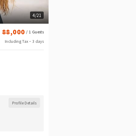
ム
4/21
 88,000
/ 1
Guests
Including Tax・3 days
Profile Details