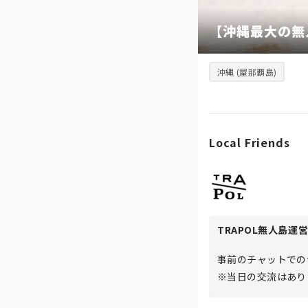
【沖縄最大の無
沖縄 (屋那覇島)
Local Friends
TRAPOL無人島運
事前のチャットでの
※当日の交流はあり