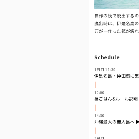
自作の筏で脱出するの
脱出時は、伊是名島の
万が一作った筏が壊れ
Schedule
1日目 11:30
伊是名島・仲田港に
12:00
昼ごはん&​ルール説明
14:30
沖縄最大の無人島へ ▶
2日目