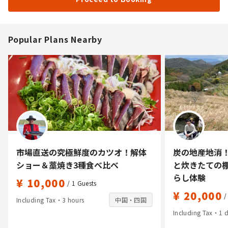
Popular Plans Nearby
市場直送の究極鮮度のカツオ！解体
炭の地産地消
ショー＆藁焼き3種食べ比べ
と炊きたての
らし体験
¥ 10,000
/ 1
Guests
¥ 20,000
/
Including Tax・3 hours
中国・四国
Including Tax・1 