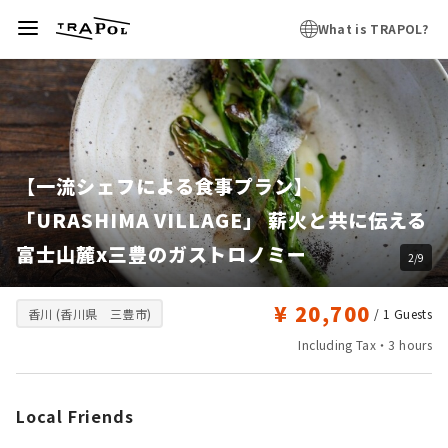
What is TRAPOL?
【一流シェフによる食事プラン】
「URASHIMA VILLAGE」 薪火と共に伝える
富士山麓x三豊のガストロノミー
2/9
¥ 20,700
香川 (香川県 三豊市)
/ 1
Guests
Including Tax・3 hours
Local Friends