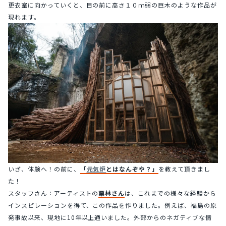
更衣室に向かっていくと、目の前に高さ１０ｍ弱の巨木のような作品が
現れます。
いざ、体験へ！の前に、
「
元気炉
とはなんぞや？」
を教えて頂きまし
た！
スタッフさん：アーティストの
栗林さん
は、これまでの様々な経験から
インスピレーションを得て、この作品を作りました。例えば、福島の原
発事故以来、現地に10年以上通いました。外部からのネガティブな情