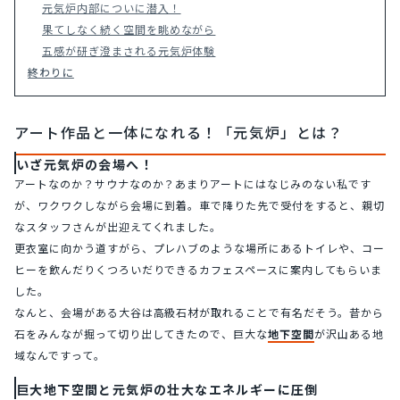
元気炉内部についに潜入！
果てしなく続く空間を眺めながら
五感が研ぎ澄まされる元気炉体験
終わりに
アート作品と一体になれる！「元気炉」とは？
いざ元気炉の会場へ！
アートなのか？サウナなのか？あまりアートにはなじみのない私です
が、ワクワクしながら会場に到着。車で降りた先で受付をすると、親切
なスタッフさんが出迎えてくれました。
更衣室に向かう道すがら、プレハブのような場所にあるトイレや、コー
ヒーを飲んだりくつろいだりできるカフェスペースに案内してもらいま
した。
なんと、会場がある大谷は高級石材が取れることで有名だそう。昔から
石をみんなが掘って切り出してきたので、巨大な
地下空間
が沢山ある地
域なんですって。
巨大地下空間と元気炉の壮大なエネルギーに圧倒