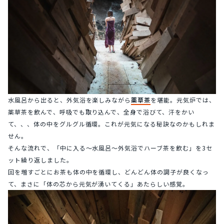
水風呂から出ると、外気浴を楽しみながら
薬草茶
を堪能。元気炉では、
薬草茶を飲んで、呼吸でも取り込んで、全身で浴びて、汗をかい
て、、、体の中をグルグル循環。これが元気になる秘訣なのかもしれま
せん。
そんな流れで、「中に入る～水風呂～外気浴でハーブ茶を飲む」を3セ
ット繰り返しました。
回を増すごとにお茶も体の中を循環し、どんどん体の調子が良くなっ
て、まさに「体の芯から元気が湧いてくる」あたらしい感覚。