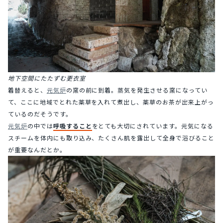
地下空間にたたずむ更衣室
着替えると、
元気炉
の窯の前に到着。蒸気を発生させる窯になってい
て、ここに地域でとれた薬草を入れて煮出し、薬草のお茶が出来上がっ
ているのだそうです。
元気炉
の中では
呼吸すること
をとても大切にされています。元気になる
スチームを体内にも取り込み、たくさん肌を露出して全身で浴びること
が重要なんだとか。