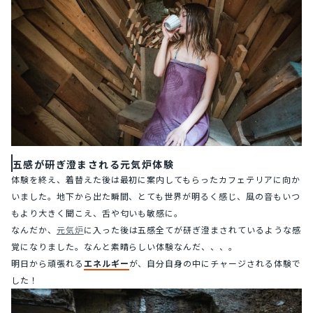
五感が研ぎ澄まされる元気炉体験
体験を終え、着替えた後は最初に案内してもらったカフェテリアに向か
いました。地下から出た瞬間、とても世界が明るく感じ、風の音もいつ
もより大きく聞こえ、舌や匂いも敏感に。
なんだか、
元気炉
に入った後は五感全てが研ぎ澄まされているような感
覚になりました。なんと素晴らしい体験なんだ、、、。
明日から頑張れる
エネルギー
が、自分自身の中にチャージされる体験で
した！