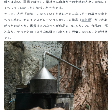
報とは違い、現場では逆に、栗林さん自身がその土地の人々に元気にし
てもらっていたことに気づいたそうです。
そこで、人が「元気」になっていくときに出るエネルギーの凄さを身を
もって感じ、そのインスピレーションからこの作品（
元気炉
）ができあ
がったのだとか。鑑賞するみなさんが作品の中に入りこみ、作品の一部
となり、サウナと同じような体験で心身ともに
元気
になれることが特徴
です。