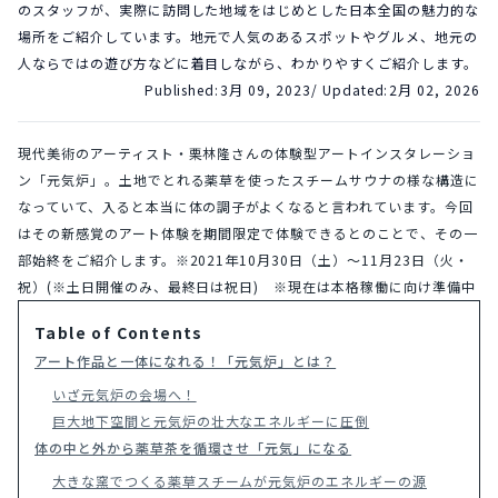
のスタッフが、実際に訪問した地域をはじめとした日本全国の魅力的な
場所をご紹介しています。地元で人気のあるスポットやグルメ、地元の
人ならではの遊び方などに着目しながら、わかりやすくご紹介します。
Published:
3月 09, 2023
/ Updated:
2月 02, 2026
現代美術のアーティスト・栗林隆さんの体験型アートインスタレーショ
ン「元気炉」。土地でとれる薬草を使ったスチームサウナの様な構造に
なっていて、入ると本当に体の調子がよくなると言われています。今回
はその新感覚のアート体験を期間限定で体験できるとのことで、その一
部始終をご紹介します。※2021年10月30日（土）〜11月23日（火・
祝）(※土日開催のみ、最終日は祝日)　※現在は本格稼働に向け準備中
Table of Contents
アート作品と一体になれる！「元気炉」とは？
いざ元気炉の会場へ！
巨大地下空間と元気炉の壮大なエネルギーに圧倒
体の中と外から薬草茶を循環させ「元気」になる
大きな窯でつくる薬草スチームが元気炉のエネルギーの源