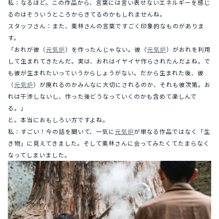
私：なるほど。この作品から、言葉には言い表せないエネルギーを感じ
るのはそういうところからきてるのかもしれませんね。
スタッフさん：また、栗林さんの言葉ですごく印象的なものがありま
す。
「おれが彼（
元気炉
）を作ったんじゃない。彼（
元気炉
）がおれを利用
して生まれてきたんだ。実は、おれはイヤイヤ作らされたんだよね。で
も彼が生まれたいっていうからしょうがない。だから生まれた後、彼
（
元気炉
）が廃れるのかみんなに大切にされるのか、それも彼次第。お
れは干渉しないし、作った後どうなっていくのかも含めて楽しんで
る。」
と。本当におもしろい方ですよね。
私：すごい！今の話を聞いて、一気に
元気炉
が単なる作品ではなく「生
き物」に見えてきました。そして栗林さんに会ってみたくてたまらなく
なってしまいました。