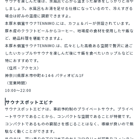
サウナを楽しんだ後は、水風呂で芯から温まった身体をしっかりと冷や
しましょう。水風呂もお湯を足せる仕様になっているので、冷えすぎる
場合は好みの温度に調節できますよ。
本厚木個室サウナTENNIMO.には、カフェ＆バーが併設されています。
厚木産のクラフトビールからコーヒー、地場産の食材を使用したサ飯な
ど、絶品料理を堪能できますよ。
本厚木個室サウナTENNIMO.は、広々とした高級ある空間で贅沢に過ご
したいカップルやサウナを楽しんだ後にサ飯を食べたいカップルなどに
特におすすめです。
〈住所・アクセス〉
神奈川県厚木市中町4-14-6 パティオビル1F
〈営業時間〉
10:00〜22:00
サウナスポットエビナ
サウナスポットエビナは、事前予約制のプライベートサウナ。プライベ
ートサウナであることから、コンパクトな空間であることが特徴です。
コンパクトであるものの窮屈さを感じることはなく、導線が良いので無
駄なく動くことができます。
サウナは、甘い香りのアロマ水でのセルフロウリュが可能なフィンラン