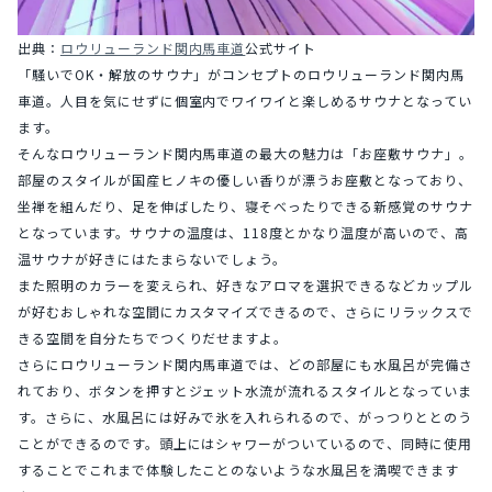
出典：
ロウリューランド関内馬車道
公式サイト
「騒いでOK・解放のサウナ」がコンセプトのロウリューランド関内馬
車道。人目を気にせずに個室内でワイワイと楽しめるサウナとなってい
ます。
そんなロウリューランド関内馬車道の最大の魅力は「お座敷サウナ」。
部屋のスタイルが国産ヒノキの優しい香りが漂うお座敷となっており、
坐禅を組んだり、足を伸ばしたり、寝そべったりできる新感覚のサウナ
となっています。サウナの温度は、118度とかなり温度が高いので、高
温サウナが好きにはたまらないでしょう。
また照明のカラーを変えられ、好きなアロマを選択できるなどカップル
が好むおしゃれな空間にカスタマイズできるので、さらにリラックスで
きる空間を自分たちでつくりだせますよ。
さらにロウリューランド関内馬車道では、どの部屋にも水風呂が完備さ
れており、ボタンを押すとジェット水流が流れるスタイルとなっていま
す。さらに、水風呂には好みで氷を入れられるので、がっつりととのう
ことができるのです。頭上にはシャワーがついているので、同時に使用
することでこれまで体験したことのないような水風呂を満喫できます