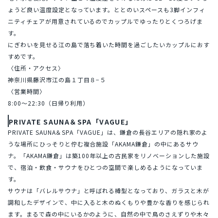
ょうど良い温度設定となっています。ととのいスペースも3脚インフィ
ニティチェアが用意されているのでカップルでゆったりとくつろげま
す。
にぎわいを見せる江の島で落ち着いた時間を過ごしたいカップルにおす
すめです。
〈住所・アクセス〉
神奈川県藤沢市江の島１丁目８−５
〈営業時間〉
8:00～22:30（日帰り利用）
PRIVATE SAUNA＆SPA「VAGUE」
PRIVATE SAUNA＆SPA「VAGUE」は、鎌倉の長谷エリアの隠れ家のよ
うな場所にひっそりと佇む複合施設「AKAMA鎌倉」の中にあるサウ
ナ。「AKAMA鎌倉」は築100年以上の古民家をリノベーションした施設
で、宿泊・飲食・サウナをひとつの空間で楽しめるようになっていま
す。
サウナは「バレルサウナ」と呼ばれる樽型となっており、ガラスと木が
調和したデザインで、中に入ると木のぬくもりや豊かな香りを感じられ
ます。まるで森の中にいるかのように、自然の中で鳥のさえずりや木々