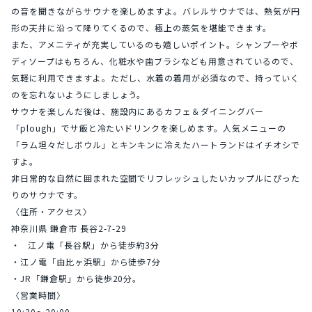
の音を聞きながらサウナを楽しめますよ。バレルサウナでは、熱気が円
形の天井に沿って降りてくるので、極上の蒸気を堪能できます。
また、アメニティが充実しているのも嬉しいポイント。シャンプーやボ
ディソープはもちろん、化粧水や歯ブラシなども用意されているので、
気軽に利用できますよ。ただし、水着の着用が必須なので、持っていく
のを忘れないようにしましょう。
サウナを楽しんだ後は、施設内にあるカフェ＆ダイニングバー
「plough」でサ飯と冷たいドリンクを楽しめます。人気メニューの
「ラム坦々だしボウル」とキンキンに冷えたハートランドはイチオシで
すよ。
非日常的な自然に囲まれた空間でリフレッシュしたいカップルにぴった
りのサウナです。
〈住所・アクセス〉
神奈川県 鎌倉市 長谷2-7-29
・	江ノ電「長谷駅」から徒歩約3分
・江ノ電「由比ヶ浜駅」から徒歩7分
・JR「鎌倉駅」から徒歩20分。
〈営業時間〉
10:30〜20:00