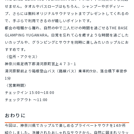
せません。タオルやバスローブはもちろん、シャンプーやボディソー
プ、さらには無料オリジナルサウナマットまでプレゼントしてくれるの
で、手ぶらで利用できるのが嬉しいポイントです。
都会の喧騒から離れ、自然の中で二人だけの時間を過ごせるTHE BASE 
GLAMPING YUGAWARA。日常を忘れて心を癒すような時間を過ごした
いカップルや、グランピングとサウナを同時に楽しみたいカップルにお
すすめです。
〈住所・アクセス〉
神奈川県足柄下郡湯河原町宮上４７３−１
湯河原駅前より箱根登山バス（路線バス）乗車約9分、落合橋下車徒歩
1分
〈営業時間〉
チェックイン 15:00～18:00
チェックアウト ～11:00
おわりに
今回は、神奈川県でカップルで楽しめるプライベートサウナを14か所
紹介しました。洗練されたおしゃれなサウナから、自然に囲まれリラッ