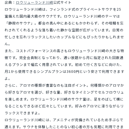
出典：
ロウリューランド川崎
公式サイト
ロウリューランド川崎は、フィンランド式のプライベートサウナを25
室備えた国内最大級のサウナです。ロウリューランド川崎のテーマは
「静寂のサウナ」。都会の真ん中にあるにもかかわらず、その喧騒を忘
れされてくれるような落ち着いた静かな空間が広がっています。日常の
忙しさを忘れリラックスしたいカップルなどにもぴったりかもしれませ
ん。
また、コストパフォーマンスの高さもロウリューランド川崎の大きな特
徴です。完全会員制となっており、通い放題から月に指定された回数通
えるプランまで幅広く用意されています。初めて行く方などに向けた、
月1から使用できるシンプルプランは3600円という安さで利用できます
よ。
さらに、アロマの種類が豊富なのも注目ポイント。何種類かのアロマか
ら好きなアロマを選び、好きな量、好きなタイミングでセルフロウリュ
を楽しめます。ロウリューランド川崎のサウナ室は、足をのばして横に
なることもできるほど広々としています。好みのアロマに浸りながらリ
ラックスできますよ。
ロウリューランド川崎には、アメニティが完備されているため手ぶらで
通えます。サウナを体験したことのない初心者の方も気軽に利用できま