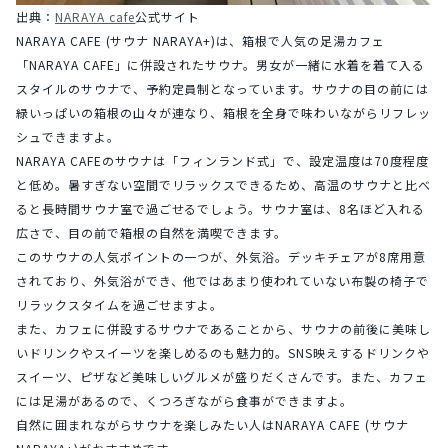
出典：
NARAYA cafe
公式サイト
NARAYA CAFE (サウナ NARAYA+)は、箱根で人気の足湯カフェ
「NARAYA CAFE」に併設されたサウナ。男女が一緒に水着を着て入る
スタイルのサウナで、予約定員制となっています。サウナの目の前には
緑いっぱいの箱根の山々が連なり、箱根を全身で味わいながらリフレッ
シュできますよ。
NARAYA CAFEのサウナは「フィンランド式」で、設定温度は70度程度
と低め。暑すぎない空間でリラックスできるため、高温のサウナと比べ
ると長時間サウナ室で過ごせるでしょう。サウナ室は、8名ほど入れる
広さで、目の前で箱根の自然を満喫できます。
このサウナの人気ポイントの一つが、外気浴。デッキチェアが8席用意
されており、外気浴ができ、他ではあまり使われていない布製の椅子で
リラックスタイムを過ごせますよ。
また、カフェに併設するサウナであることから、サウナの前後に美味し
いドリンクやスイーツを楽しめるのも魅力的。SNS映えするドリンクや
スイーツ、ピザなど美味しいグルメが盛りだくさんです。また、カフェ
には足湯があるので、くつろぎながら食事ができますよ。
自然に囲まれながらサウナを楽しみたい人はNARAYA CAFE (サウナ 