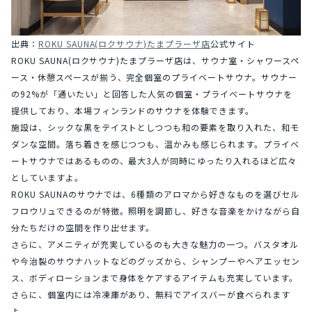
出典：
ROKU SAUNA(ロクサウナ)たまプラーザ店
公式サイト
ROKU SAUNA(ロクサウナ)たまプラーザ店は、サウナ室・シャワースペ
ース・休憩スペースが揃う、完全個室のプライベートサウナ。サウナー
の92%が「通いたい」と回答した人気の個室・プライベートサウナを
提供しており、本場フィンランドのサウナを体験できます。
施設は、シックな黒をテイストとしつつも和の要素を取り入れた、和モ
ダンな空間。落ち着きを感じつつも、温かみも感じられます。プライベ
ートサウナではあるものの、最大3人が同時にゆったり入れるほど広々
としていますよ。
ROKU SAUNAのサウナでは、6種類のアロマから好きなものを選びセル
フロウリュできるのが特徴。照明を調節し、好きな音楽をかけながら自
分たちだけの空間を作り出せます。
さらに、アメニティが充実しているのも大きな魅力の一つ。バスタオル
や今治製のサウナハットなどのグッズから、シャンプーやヘアエッセン
ス、ボディローションまで身体をケアするアイテムも充実しています。
さらに、個室内には冷凍庫があり、無料でアイスバーが食べられます
よ。