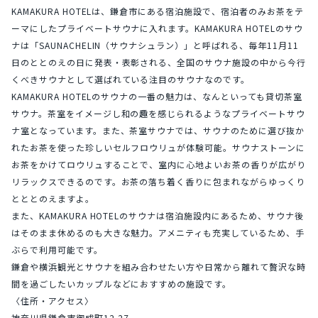
KAMAKURA HOTELは、鎌倉市にある宿泊施設で、宿泊者のみお茶をテ
ーマにしたプライベートサウナに入れます。KAMAKURA HOTELのサウ
ナは「SAUNACHELIN（サウナシュラン）」と呼ばれる、毎年11月11
日のととのえの日に発表・表彰される、全国のサウナ施設の中から今行
くべきサウナとして選ばれている注目のサウナなのです。
KAMAKURA HOTELのサウナの一番の魅力は、なんといっても貸切茶室
サウナ。茶室をイメージし和の趣を感じられるようなプライベートサウ
ナ室となっています。また、茶室サウナでは、サウナのために選び抜か
れたお茶を使った珍しいセルフロウリュが体験可能。サウナストーンに
お茶をかけてロウリュすることで、室内に心地よいお茶の香りが広がり
リラックスできるのです。お茶の落ち着く香りに包まれながらゆっくり
とととのえますよ。
また、KAMAKURA HOTELのサウナは宿泊施設内にあるため、サウナ後
はそのまま休めるのも大きな魅力。アメニティも充実しているため、手
ぶらで利用可能です。
鎌倉や横浜観光とサウナを組み合わせたい方や日常から離れて贅沢な時
間を過ごしたいカップルなどにおすすめの施設です。
〈住所・アクセス〉
神奈川県鎌倉市御成町12-27