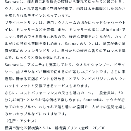
Saunaviは、横浜市にある都会の喧騒から離れてゆったりと過ごせるサ
ウナ。おしゃれで落ち着く空間が特徴で、内装は木を基調とした温かさ
を感じられるデザインとなっています。
プライベートサウナは、専用サウナルームのほかにヘッドシャワーやト
イレ、ドレッサーなどを完備。また、ドレッサーの隣にはBluetoothで
スマホ接続のできる場所もあるので、好きな音楽をかけながら、カップ
ルだけの特別な空間を楽しめます。Saunaviのサウナは、温度が低く湿
度が高めのフィンランドサウナ。自分たちの好きな香りのアロマ水を選
んで、ゆっくりと身体を温められます。
Saunaviは、アメニティも充実しており、タオルやシャンプー、ドライ
ヤー、歯ブラシなどが無料で使えるのが嬉しいポイントです。さらに来
店毎に貯まる来店ポイントを貯めることでサウナビオリジナルのサウナ
ハットやマットと交換できるサービスもあります。
さらに、コストパフォーマンスの良さも魅力の一つ。一般会員は、60
分2,400円〜というお得な価格で楽しめます。Saunaviは、サウナが初
めてのカップルや、おしゃれで落ち着いた空間で二人だけの空間を楽し
みたいカップルなどにおすすめです。
〈住所・アクセス〉
横浜市港北区新横浜2-5-24　新横浜プリンス会館　2F／3F