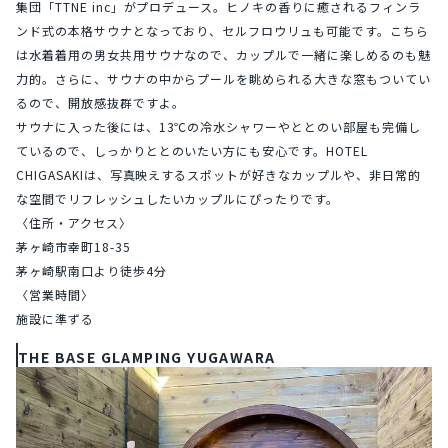
集団「TTNE inc」がプロデュース。ヒノキの香りに癒されるフィンラ
ンド式の本格サウナとなっており、セルフロウリュも可能です。こちら
は水着着用の男女共用サウナなので、カップルで一緒に楽しめるのも魅
力的。さらに、サウナの中からプールを眺められる大きな窓もついてい
るので、開放感抜群ですよ。
サウナに入った後には、13℃の冷水シャワーやととのい部屋も完備し
ているので、しっかりととのいたい方にも安心です。HOTEL 
CHIGASAKIは、写真映えするスポットが好きなカップルや、非日常的
な空間でリフレッシュしたいカップルにぴったりです。
〈住所・アクセス〉
茅ヶ崎市幸町18-35
茅ヶ崎駅南口より徒歩4分
〈営業時間〉
施設に準ずる
THE BASE GLAMPING YUGAWARA