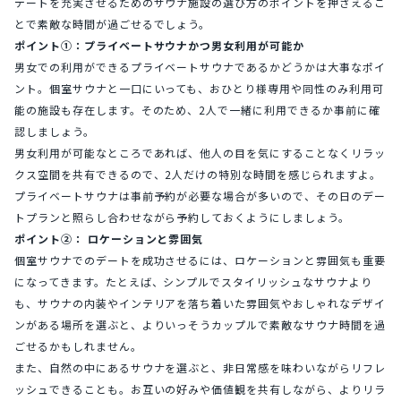
デートを充実させるためのサウナ施設の選び方のポイントを押さえるこ
とで素敵な時間が過ごせるでしょう。
ポイント①：プライベートサウナかつ男女利用が可能か
男女での利用ができるプライベートサウナであるかどうかは大事なポイ
ント。個室サウナと一口にいっても、おひとり様専用や同性のみ利用可
能の施設も存在します。そのため、2人で一緒に利用できるか事前に確
認しましょう。
男女利用が可能なところであれば、他人の目を気にすることなくリラッ
クス空間を共有できるので、2人だけの特別な時間を感じられますよ。
プライベートサウナは事前予約が必要な場合が多いので、その日のデー
トプランと照らし合わせながら予約しておくようにしましょう。
ポイント②： ロケーションと雰囲気
個室サウナでのデートを成功させるには、ロケーションと雰囲気も重要
になってきます。たとえば、シンプルでスタイリッシュなサウナより
も、サウナの内装やインテリアを落ち着いた雰囲気やおしゃれなデザイ
ンがある場所を選ぶと、よりいっそうカップルで素敵なサウナ時間を過
ごせるかもしれません。
また、自然の中にあるサウナを選ぶと、非日常感を味わいながらリフレ
ッシュできることも。お互いの好みや価値観を共有しながら、よりリラ