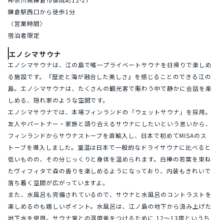
鎌倉駅西口から徒歩1分
〈営業時間〉
宿泊者限定
エノシマサウナ
エノシマサウナは、江の島で唯一プライベートサウナを日帰りで楽しめ
る施設です。『歴史と海が融合した美しさ』を感じることのできる江の
島。エノシマサウナは、たくさんの観光客で賑わう中で静かに会話を楽
しめる、隠れ家のような空間です。
エノシマサウナでは、本場フィンランドの「ウェットサウナ」を採用。
友人やパートナー・家族と語り合えるサウナにしたいという思いから、
フィンランドからサウナストーブを直輸入し、日本で初めてMISAのス
トーブを導入しました。室温は日本で一般的なドライサウナに比べると
低いものの、その分じっくりと身体を温められます。白樺の若葉を束ね
たヴィフィタで森の香りを楽しめるようになっており、内装もきれいで
落ち着く空間が広がっていますよ。
また、水風呂も完備されているので、サウナと水風呂のコントラストを
楽しめるのも嬉しいポイント。水風呂は、江ノ島の地下から汲み上げた
地下水を使用。サウナ室との温度差をつけるために 12〜13度というち