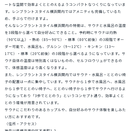
ートな空間で効率よくととのえるようコンパクトなつくりになっていま
す。レンブラントスタイル横浜関内ではアメニティも完備しているた
め、手ぶらで行けますよ。
そんなレンブラントスタイル横浜関内の特徴は、サウナと水風呂の温度
を3段階から選べて自分好みにできること。予約時にサウナは灼熱
（90℃以上）・熱め（85～90℃）・標準（80℃前後）の3段階でオー
ダー可能で、水風呂も、グルシン（9～12℃）・キンキン（13～
17℃）・標準（20℃前後）の3段階から選べるようになっています。サ
ウナ自体の温度は特別高くはないものの、セルフロウリュができるの
で、体感温度はより高くなりますよ。
また、レンブラントスタイル横浜関内ではサウナ・水風呂・ととのい椅
子の配置は一点に集中しています。サウナから１歩で水風呂へ、水風呂
から１歩でととのい椅子へ、ととのい椅子から１歩でサウナへ行けるよ
うになっており「3歩でととのう」というコンセプト通り、効率よくと
とのう環境が用意されています。
サウナにこだわりのあるカップルや、自分好みのサウナ体験を楽しみた
い方におすすめです。
〈住所・アクセス〉
神奈川県横浜市中区不老町1-2