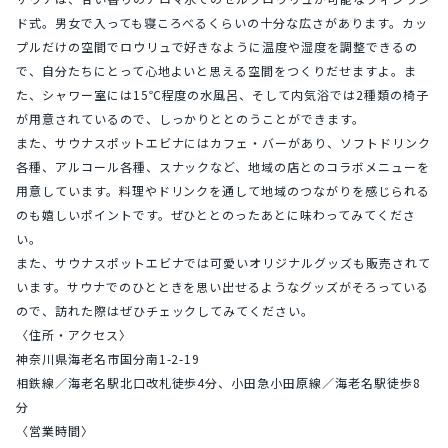
ド式。男女で入っても寝ころべるくらいの十分な広さがあります。カッ
プルだけの空間でロウリュで好きなように温度や湿度を調整できるの
で、自分たちにとって心地よいと思える空間をつくりだせますよ。ま
た、シャワー室には15℃程度の水風呂、そして内気浴では2種類の椅子
が用意されているので、しっかりととのうことができます。
また、サウナスポットエビナにはカフェ・バーがあり、ソフトドリンク
各種、アルコール各種、スナックなど、地域の店とのコラボメニューを
用意しています。料理やドリンクを通して地域のつながりを感じられる
のも嬉しいポイントです。ぜひととのったあとに味わってみてくださ
い。
また、サウナスポットエビナでは可愛いオリジナルグッズも販売されて
います。サウナでのひとときを思い出せるようなグッズがそろっている
ので、訪れた際はぜひチェックしてみてください。
〈住所・アクセス〉
神奈川県海老名市国分南1-2-19
相鉄線／海老名駅北口改札徒歩4分、小田急小田原線／海老名駅徒歩8
分
〈営業時間〉