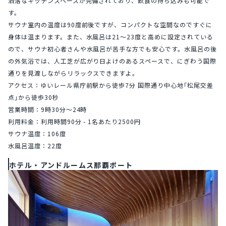
洒落なキッチンスペースが完備されており、飲食の持ち込みも可能で
す。
サウナ室内の温度は90度前後ですが、コンパクトな空間なのですぐに
身体は温まります。また、水風呂は21〜23度と高めに設定されている
ので、サウナ初心者さんや水風呂が苦手な方でも安心です。水風呂の後
の外気浴では、人工芝が広がり日よけのあるスペースで、にぎわう国際
通りを見渡しながらリラックスできますよ。
アクセス：ゆいレール県庁前駅から徒歩7分 国際通り中心地｢松尾交差
点｣から徒歩30秒
営業時間：9時30分〜24時
利用料金：利用時間90分 - 1名あたり2500円
サウナ温度：106度
水風呂温度：22度
ホテル・アンドルームス那覇ポート