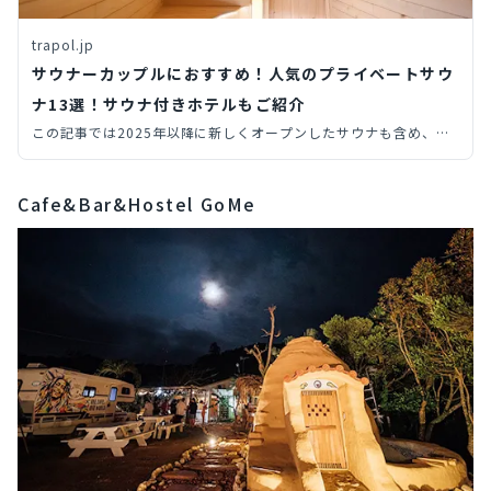
trapol.jp
サウナーカップルにおすすめ！人気のプライベートサウ
ナ13選！サウナ付きホテルもご紹介
この記事では2025年以降に新しくオープンしたサウナも含め、プ
ライベートサウナ（個室サウナ・貸切サウナ）からサウナ付きホテ
ルまで、旅先で行きたい全国のサウナを14個厳選してご紹介しま
Cafe&Bar&Hostel GoMe
す。