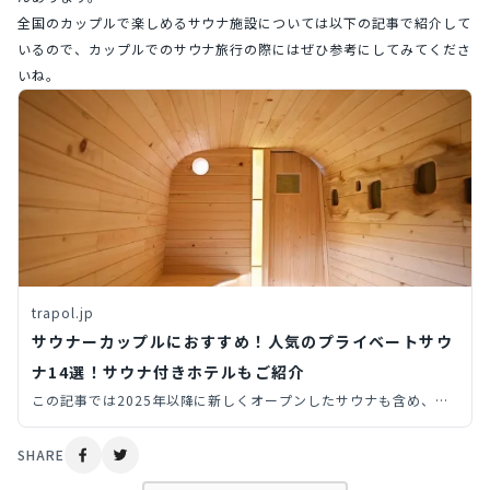
全国のカップルで楽しめるサウナ施設については以下の記事で紹介して
いるので、カップルでのサウナ旅行の際にはぜひ参考にしてみてくださ
いね。
trapol.jp
サウナーカップルにおすすめ！人気のプライベートサウ
ナ14選！サウナ付きホテルもご紹介
この記事では2025年以降に新しくオープンしたサウナも含め、プ
ライベートサウナ（個室サウナ・貸切サウナ）からサウナ付きホテ
ルまで、旅先で行きたい全国のサウナを14個厳選してご紹介しま
SHARE
す。