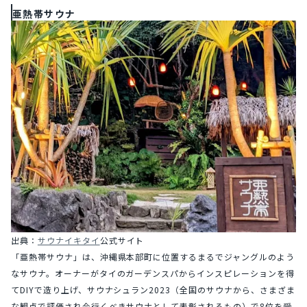
亜熱帯サウナ
出典：
サウナイキタイ
公式サイト
「亜熱帯サウナ」は、沖縄県本部町に位置するまるでジャングルのよう
なサウナ。オーナーがタイのガーデンスパからインスピレーションを得
てDIYで造り上げ、サウナシュラン2023（全国のサウナから、さまざま
な観点で評価され今行くべきサウナとして表彰されるもの）で8位を受