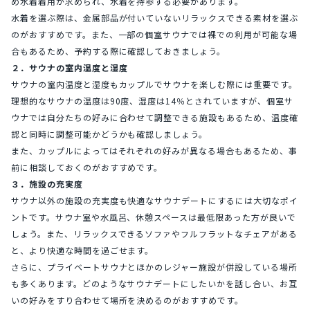
め水着着用が求められ、水着を持参する必要があります。
水着を選ぶ際は、金属部品が付いていないリラックスできる素材を選ぶ
のがおすすめです。また、一部の個室サウナでは裸での利用が可能な場
合もあるため、予約する際に確認しておきましょう。
２．サウナの室内温度と湿度
サウナの室内温度と湿度もカップルでサウナを楽しむ際には重要です。
理想的なサウナの温度は90度、湿度は14％とされていますが、個室サ
ウナでは自分たちの好みに合わせて調整できる施設もあるため、温度確
認と同時に調整可能かどうかも確認しましょう。
また、カップルによってはそれぞれの好みが異なる場合もあるため、事
前に相談しておくのがおすすめです。
３．施設の充実度
サウナ以外の施設の充実度も快適なサウナデートにするには大切なポイ
ントです。サウナ室や水風呂、休憩スペースは最低限あった方が良いで
しょう。また、リラックスできるソファやフルフラットなチェアがある
と、より快適な時間を過ごせます。
さらに、プライベートサウナとほかのレジャー施設が併設している場所
も多くあります。どのようなサウナデートにしたいかを話し合い、お互
いの好みをすり合わせて場所を決めるのがおすすめです。