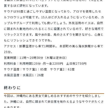
賞するほど評判となっています。
サウナは90度と過ごしやすい温度となっており、アロマを使用したセ
ルフロウリュが可能です。15人ほどが入れるようになっているため、カ
ップルやグループで利用しても良いでしょう。外気浴用のイスは、自然
に囲まれた敷地内のいたるところに設置されているので、好きな場所で
リラックスできます。風や水の音、鳥のさえずりを聞きながら、心身と
もにリフレッシュできそうですね。
アクセス：那覇空港から車で1時間半。 本部町の美ら海水族館から車で
25分。
営業時間：11時〜20時30分（木曜は定休日）
利用料金：利用時間120分 -月～金2200円　土日祝2750円
サウナ温度：サウナ室1：85度　サウナ室2：62度
水風呂温度：水風呂1：26度
終わりに
今回は、沖縄内にある男女で楽しめるおすすめのサウナを紹介しまし
た。沖縄には、自然に囲まれて非日常を味わえるようなサウナがたくさ
んあります。