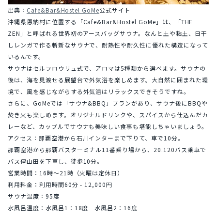
出典：
Cafe&Bar&Hostel GoMe
公式サイト
沖縄県恩納村に位置する「Cafe&Bar&Hostel GoMe」は、「THE 
ZEN」と呼ばれる世界初のアースバッグサウナ。なんと土や粘土、日干
しレンガで作る斬新なサウナで、耐熱性や耐久性に優れた構造になって
いるんです。
サウナはセルフロウリュ式で、アロマは5種類から選べます。サウナの
後は、海を見渡せる展望台で外気浴を楽しめます。大自然に囲まれた環
境で、風を感じながらする外気浴はリラックスできそうですね。
さらに、GoMeでは「サウナ&BBQ」プランがあり、サウナ後にBBQや
焚き火も楽しめます。オリジナルドリンクや、スパイスから仕込んだカ
レーなど、カップルでサウナも美味しい食事も堪能しちゃいましょう。
アクセス：那覇空港から石川インターまで下りて、車で10分。
那覇空港から那覇バスターミナル11番乗り場から、20.120バス乗車で
バス停山田を下車し、徒歩10分。
営業時間：16時〜21時（火曜は定休日）
利用料金：利用時間60分 - 12,000円
サウナ温度：95度
水風呂温度：水風呂1：18度　水風呂2：16度