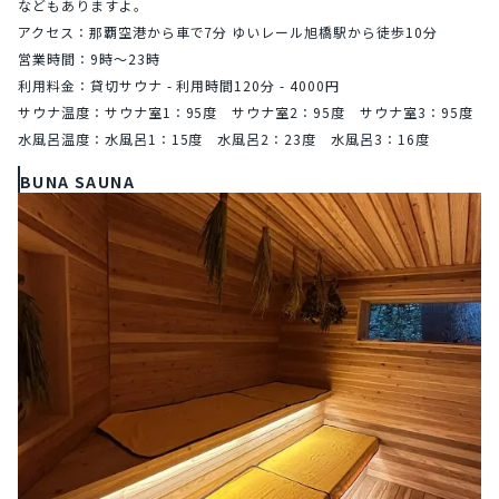
などもありますよ。
アクセス：那覇空港から車で7分 ゆいレール旭橋駅から徒歩10分
営業時間：9時〜23時
利用料金：貸切サウナ - 利用時間120分 - 4000円
サウナ温度：サウナ室1：95度　サウナ室2：95度　サウナ室3：95度
水風呂温度：水風呂1：15度　水風呂2：23度　水風呂3：16度
BUNA SAUNA