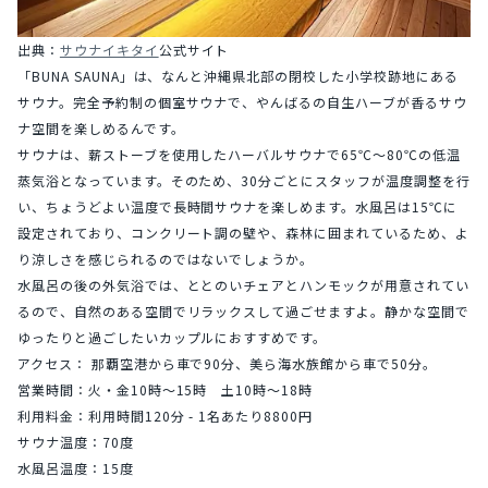
出典：
サウナイキタイ
公式サイト
「BUNA SAUNA」は、なんと沖縄県北部の閉校した小学校跡地にある
サウナ。完全予約制の個室サウナで、やんばるの自生ハーブが香るサウ
ナ空間を楽しめるんです。
サウナは、薪ストーブを使用したハーバルサウナで65℃〜80℃の低温
蒸気浴となっています。そのため、30分ごとにスタッフが温度調整を行
い、ちょうどよい温度で長時間サウナを楽しめます。水風呂は15℃に
設定されており、コンクリート調の壁や、森林に囲まれているため、よ
り涼しさを感じられるのではないでしょうか。
水風呂の後の外気浴では、ととのいチェアとハンモックが用意されてい
るので、自然のある空間でリラックスして過ごせますよ。静かな空間で
ゆったりと過ごしたいカップルにおすすめです。
アクセス： 那覇空港から車で90分、美ら海水族館から車で50分。
営業時間：火・金10時〜15時　土10時〜18時
利用料金：利用時間120分 - 1名あたり8800円
サウナ温度：70度
水風呂温度：15度